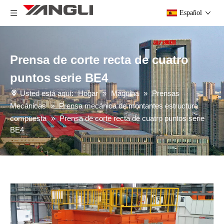
Español
Prensa de corte recta de cuatro
puntos serie BE4
Usted está aquí:
Hogar
»
Máquina
»
Prensas
Mecánicas
»
Prensa mecánica de montantes estructura
compuesta
»
Prensa de corte recta de cuatro puntos serie
BE4