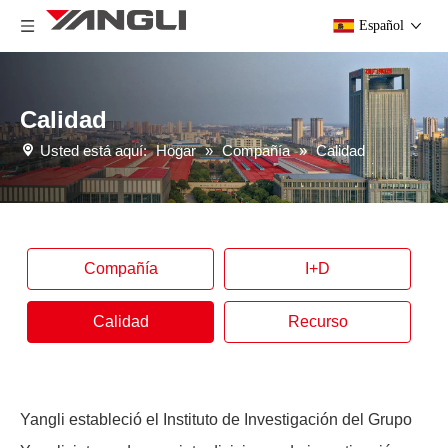
Español
Calidad
Usted está aquí:
Hogar
»
Compañía
»
Calidad
Compañía
I+D
Calidad
Recurso
Yangli estableció el Instituto de Investigación del Grupo