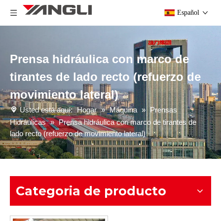
Español
Prensa hidráulica con marco de
tirantes de lado recto (refuerzo de
movimiento lateral)
Usted está aquí:
Hogar
»
Máquina
»
Prensas
Hidráulicas
»
Prensa hidráulica con marco de tirantes de
lado recto (refuerzo de movimiento lateral)
Categoria de producto