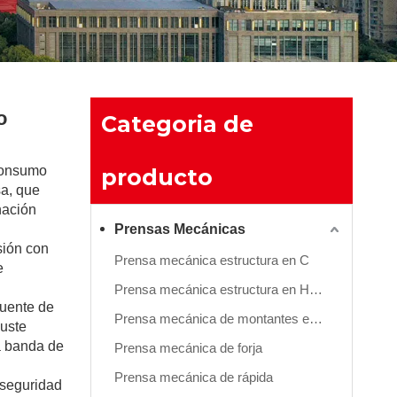
o
Categoria de
 consumo
producto
a, que
nación
Prensas Mecánicas
sión con
Prensa mecánica estructura en C
e
Prensa mecánica estructura en H( Montantes estructura integral )
fuente de
Prensa mecánica de montantes estructura compuesta
juste
a banda de
Prensa mecánica de forja
Prensa mecánica de rápida
 seguridad