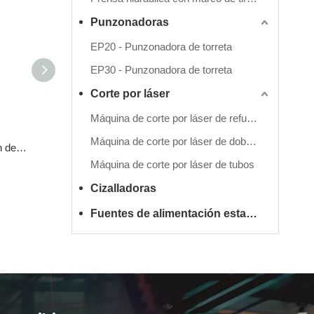
Punzonadoras
EP20 - Punzonadora de torreta
EP30 - Punzonadora de torreta
Corte por láser
Máquina de corte por láser de refuerzo único
Máquina de corte por láser de doble refuerzo
Fuentes de alimentación de integración de tensión estabilizada no estándar / especiales
Transformadores monofásicos/trifásicos de tipo seco Power Servo personalizados
Reg
Máquina de corte por láser de tubos
Cizalladoras
Fuentes de alimentación estabilizadas y transformadores