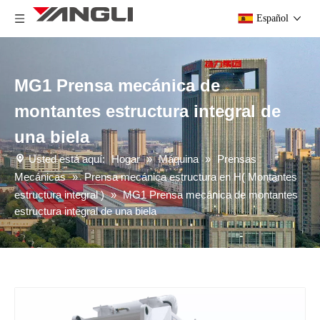
Español
MG1 Prensa mecánica de
montantes estructura integral de
una biela
Usted está aquí:
Hogar
»
Máquina
»
Prensas
Mecánicas
»
Prensa mecánica estructura en H( Montantes
estructura integral )
»
MG1 Prensa mecánica de montantes
estructura integral de una biela