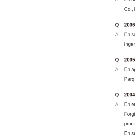
Co.,
Q
2006
A
En s
inge
Q
2005
A
En ag
Parq
Q
2004
A
En e
Forgi
proc
En s