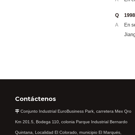
Q
1998
A
En s
Jian
Contáctenos
Conjunto Industrial EuroBusiness Park, carretera Mex Qro

Km 201.5, Bodega 110, colonia Parque Industrial Bernardo
Quintana, Localidad El Colorado, municipio El Marqués,