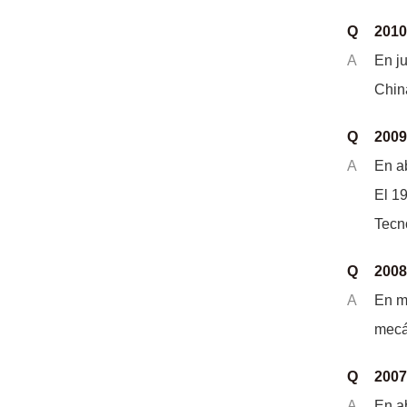
Q
2010
A
En ju
China
Q
2009
A
En ab
El 19
Tecno
Q
2008
A
En ma
mecá
Q
2007
A
En a