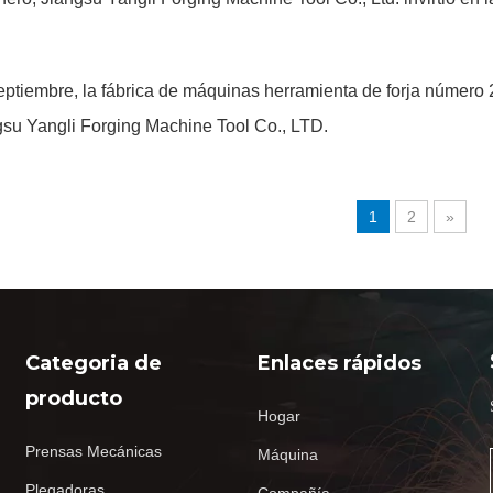
eptiembre, la fábrica de máquinas herramienta de forja número 2
gsu Yangli Forging Machine Tool Co., LTD.
1
2
»
Categoria de
Enlaces rápidos
producto
Hogar
Prensas Mecánicas
Máquina
Plegadoras