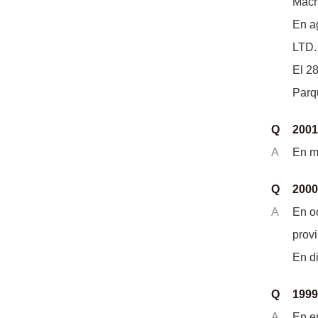
Mach
En ag
LTD.
El 28
Parq
Q
2001
A
En m
Q
2000
A
En o
provi
En di
Q
1999
A
En en