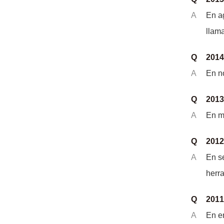
A
En ag
llam
Q
2014
A
En n
Q
2013
A
En m
Q
2012
A
En se
herr
Q
2011
A
En en