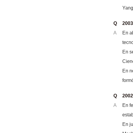
Yangl
Q
2003
A
En ab
tecno
En se
Cienc
En n
form
Q
2002
A
En f
esta
En j