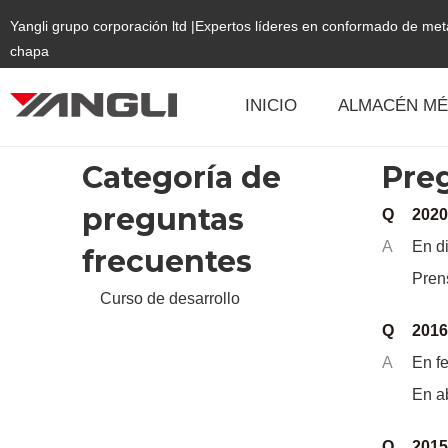
Yangli grupo corporación ltd |Expertos líderes en conformado de me
chapa
INICIO
ALMACÉN MÉ
Categoría de
Pre
preguntas
Q
2020
A
En d
frecuentes
Pren
Curso de desarrollo
Q
2016
A
En f
En ab
Q
2015