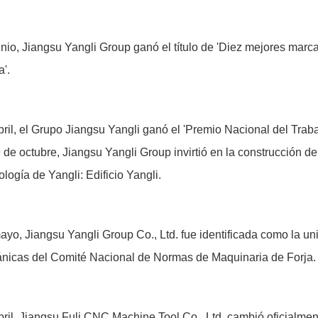
nio, Jiangsu Yangli Group ganó el título de 'Diez mejores marc
'.
ril, el Grupo Jiangsu Yangli ganó el 'Premio Nacional del Trab
 de octubre, Jiangsu Yangli Group invirtió en la construcción d
logía de Yangli: Edificio Yangli.
yo, Jiangsu Yangli Group Co., Ltd. fue identificada como la un
nicas del Comité Nacional de Normas de Maquinaria de Forja.
bril, Jiangsu Fuli CNC Machine Tool Co., Ltd. cambió oficialm