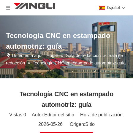
Español
Tecnología CNC en estampado
automotriz: guía
Usted está aquí:
Hogar
»
Sala de redacción
»
Sala de
redacción
»
Tecnología CNC en estampado automotriz: guía
Tecnología CNC en estampado
automotriz: guía
Vistas:
0
Autor:Editor del sitio Hora de publicación:
2026-05-26 Origen:
Sitio