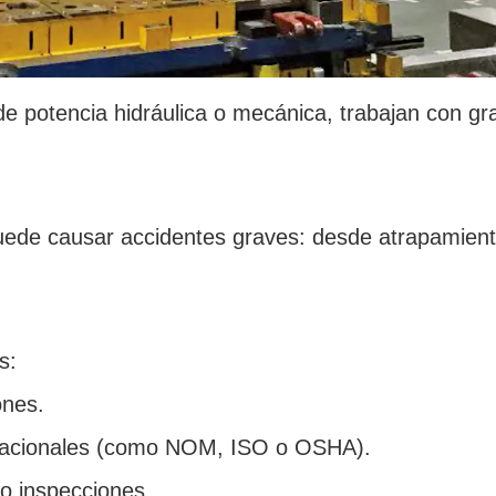
de potencia hidráulica o mecánica, trabajan con g
puede causar accidentes graves: desde atrapamien
s:
ones.
rnacionales (como NOM, ISO o OSHA).
 o inspecciones.