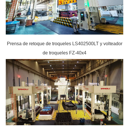
Prensa de retoque de troqueles LS402500LT y volteador
de troqueles FZ-40x4