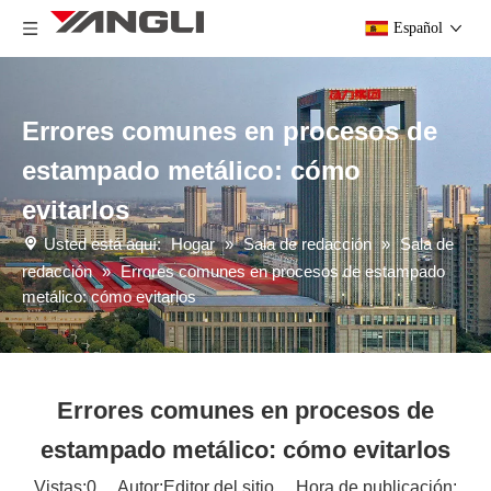
Español
Errores comunes en procesos de
estampado metálico: cómo
evitarlos
Usted está aquí:
Hogar
»
Sala de redacción
»
Sala de
redacción
»
Errores comunes en procesos de estampado
metálico: cómo evitarlos
Errores comunes en procesos de
estampado metálico: cómo evitarlos
Vistas:
0
Autor:Editor del sitio Hora de publicación: