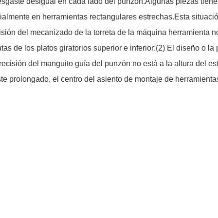
esgaste desigual en cada lado del punzón.Algunas piezas tien
almente en herramientas rectangulares estrechas.Esta situació
cisión del mecanizado de la torreta de la máquina herramienta n
as de los platos giratorios superior e inferior;(2) El diseño o 
precisión del manguito guía del punzón no está a la altura del
prolongado, el centro del asiento de montaje de herramientas